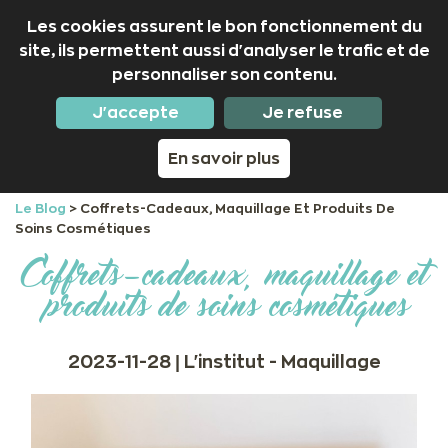
Les cookies assurent le bon fonctionnement du
site, ils permettent aussi d'analyser le trafic et de
personnaliser son contenu.
02 97 53 50 01
Nous suivre
J'accepte
Je refuse
En savoir plus
Le Blog
>
Coffrets-Cadeaux, Maquillage Et Produits De
Soins Cosmétiques
Coffrets-cadeaux, maquillage et
produits de soins cosmétiques
2023-11-28 |
L'institut
Maquillage