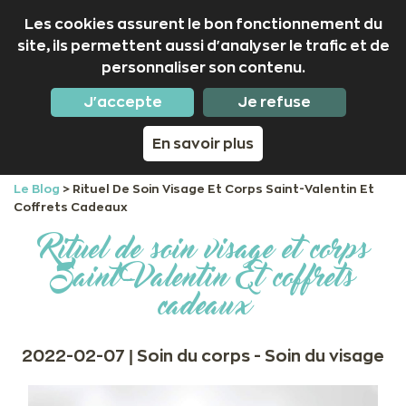
Les cookies assurent le bon fonctionnement du
site, ils permettent aussi d'analyser le trafic et de
personnaliser son contenu.
02 97 53 50 01
Nous suivre
J'accepte
Je refuse
En savoir plus
Le Blog
>
Rituel De Soin Visage Et Corps Saint-Valentin Et
Coffrets Cadeaux
Rituel de soin visage et corps
Saint-Valentin Et coffrets
cadeaux
2022-02-07 |
Soin du corps
Soin du visage