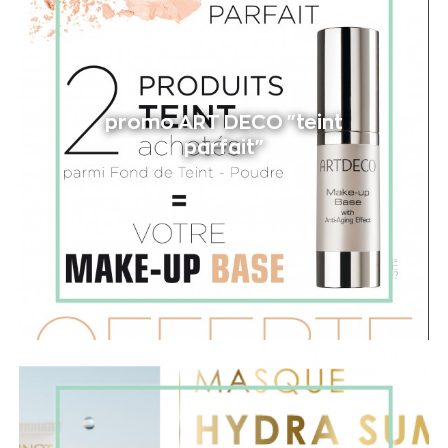
promo ART DECO "teint
parfait"